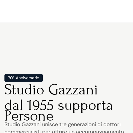
70° Anniversario
Studio Gazzani
dal 1955 supporta
P
e
r
s
o
n
e
Studio Gazzani unisce tre generazioni di dottori 
commercialisti per offrire un accompagnamento 