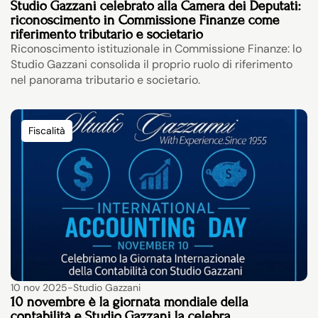
Studio Gazzani celebrato alla Camera dei Deputati: 
riconoscimento in Commissione Finanze come 
riferimento tributario e societario
Riconoscimento istituzionale in Commissione Finanze: lo 
Studio Gazzani consolida il proprio ruolo di riferimento 
nel panorama tributario e societario.
Fiscalità
10 nov 2025
-
Studio Gazzani
10 novembre è la giornata mondiale della 
contabilità e Studio Gazzani la celebra 