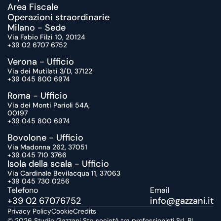
Area Fiscale
Operazioni straordinarie
Milano - Sede
Via Fabio Filzi 10, 20124
+39 02 6707 6752
Verona - Ufficio
Via dei Mutilati 3/D, 37122
+39 045 800 6974
Roma - Ufficio
Via dei Monti Parioli 54A, 
00197
+39 045 800 6974
Bovolone - Ufficio
Via Madonna 262, 37051
+39 045 710 3766
Isola della scala - Ufficio
Via Cardinale Bevilacqua 11, 37063
+39 045 730 0256
Telefono
Email 
+39 02 67076752
info@gazzani.
it
Privacy Policy
Cookie
Credits
© 2026 Studio Gazzani Stp società tra professionisti Srl. PI 